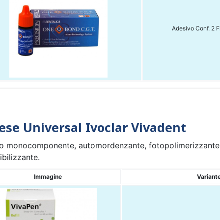
Adesivo Conf. 2 F
se Universal Ivoclar Vivadent
o monocomponente, automordenzante, fotopolimerizzante, si
bilizzante.
Immagine
Variant