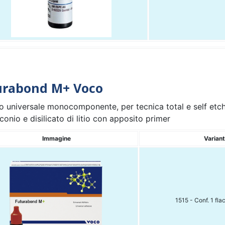
urabond M+ Voco
 universale monocomponente, per tecnica total e self etch,
conio e disilicato di litio con apposito primer
Immagine
Varian
1515 - Conf. 1 fla