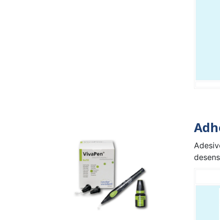
Adhe
Adesiv
desensi