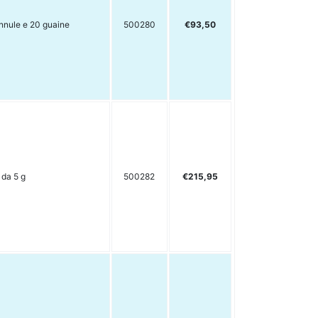
nnule e 20 guaine
500280
€93,50
 da 5 g
500282
€215,95