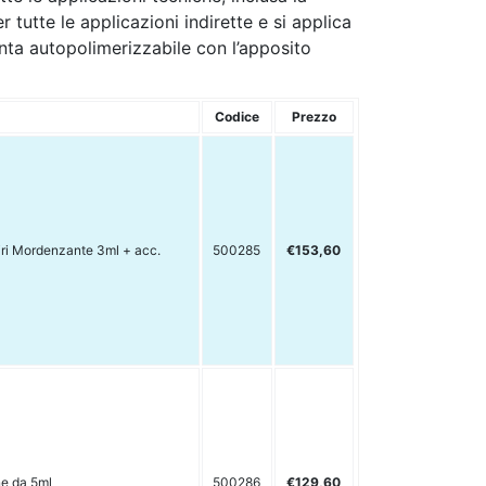
 tutte le applicazioni indirette e si applica
venta autopolimerizzabile con l’apposito
Codice
Prezzo
iri Mordenzante 3ml + acc.
500285
€153,60
ne da 5ml
500286
€129,60