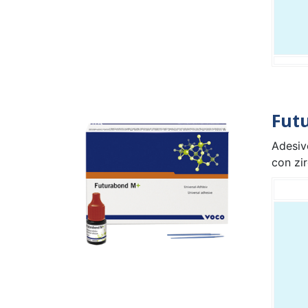
Fut
Adesivo
con zir