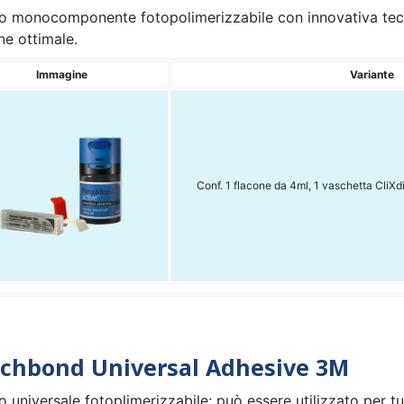
o monocomponente fotopolimerizzabile con innovativa tec
ne ottimale.
Immagine
Variante
Conf. 1 flacone da 4ml, 1 vaschetta CliXdi
tchbond Universal Adhesive 3M
 universale fotoplimerizzabile; può essere utilizzato per tut