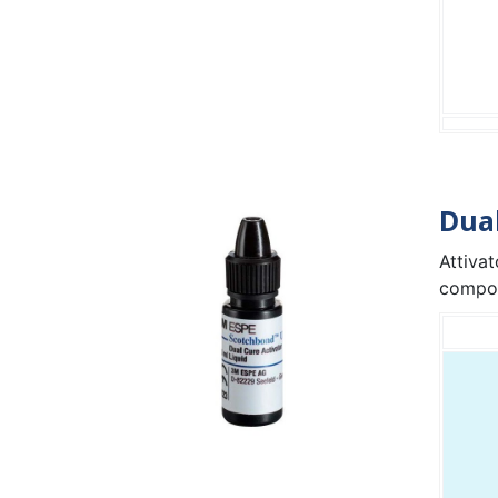
Dua
Attivat
composi