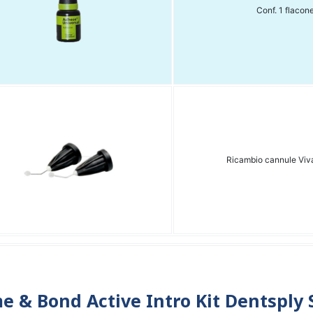
Conf. 1 flacon
Ricambio cannule Viv
e & Bond Active Intro Kit Dentsply 