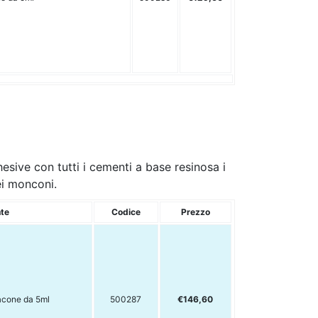
sive con tutti i cementi a base resinosa i
ei monconi.
nte
Codice
Prezzo
lacone da 5ml
500287
€146,60