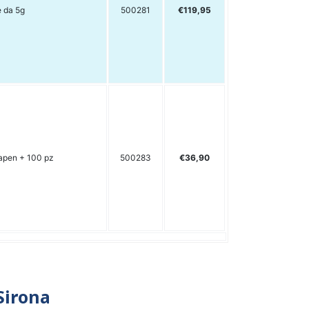
e da 5g
500281
€119,95
apen + 100 pz
500283
€36,90
Sirona