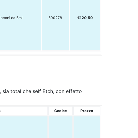
laconi da 5ml
500278
€120,50
a total che self Etch, con effetto
e
Codice
Prezzo