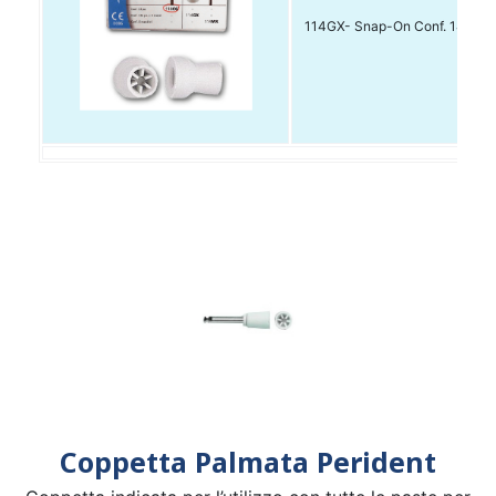
114GX- Snap-On Conf. 144pz
Coppetta Palmata Perident