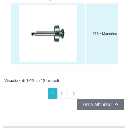
976 - Mandrino conf. 
Visualizzati 1-12 su 13 articoli
Successivo
1
2


Torna all'inizio