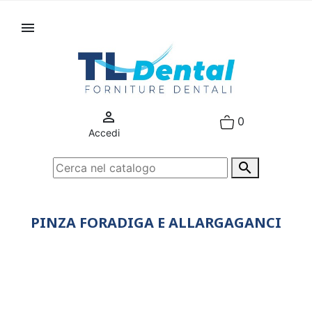


0
Accedi

PINZA FORADIGA E ALLARGAGANCI