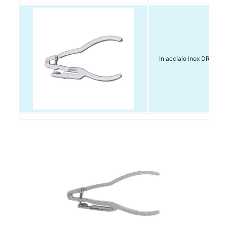
In acciaio Inox DR.946.