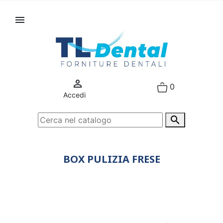


0
Accedi

BOX PULIZIA FRESE