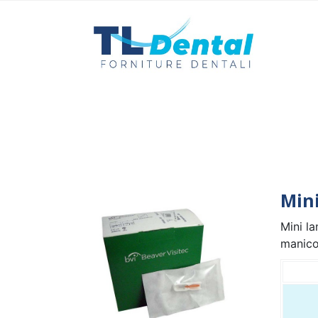
Min
Mini la
manic