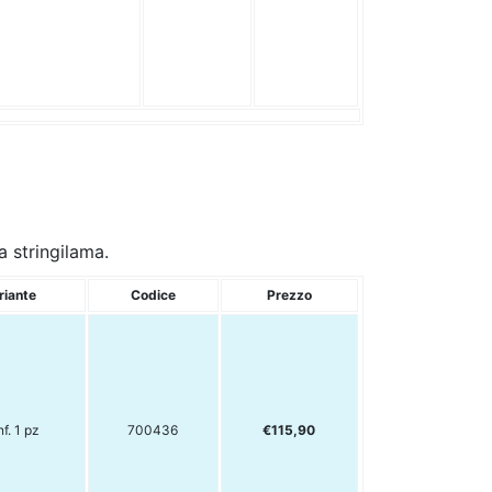
a stringilama.
riante
Codice
Prezzo
f. 1 pz
700436
€115,90