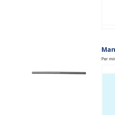
Mani
Per min