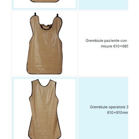
Grembiule paziente con collar
misure 610x685mm
Grembiule operatore 3kg mi
610x910mm