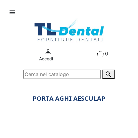


0
Accedi

PORTA AGHI AESCULAP