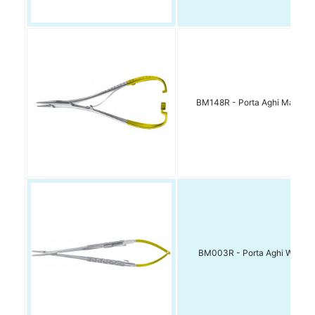
BM148R - Porta Aghi Mathie
BM003R - Porta Aghi Wachte