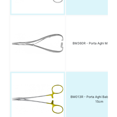
BM360R - Porta Aghi Mathie
BM013R - Porta Aghi Baby-Cri
15cm