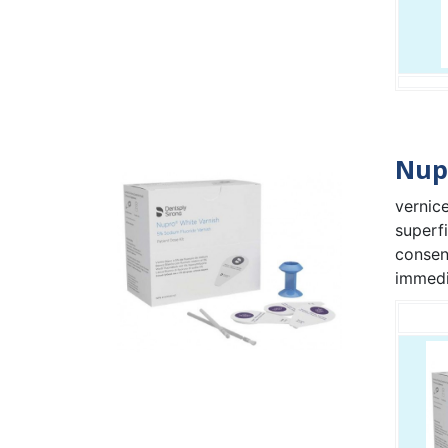
Nup
vernice
superfi
consent
immedia