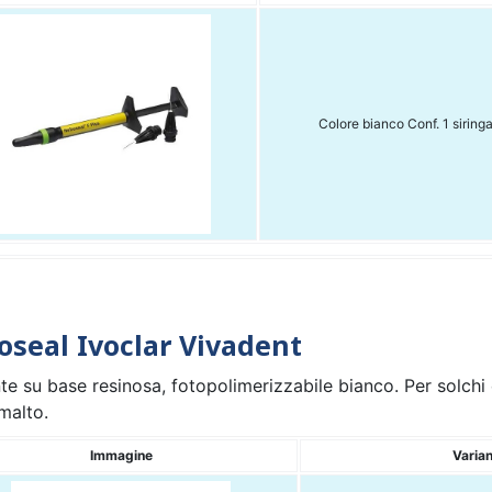
Colore bianco Conf. 1 siringa
oseal Ivoclar Vivadent
nte su base resinosa, fotopolimerizzabile bianco. Per solch
malto.
Immagine
Varia