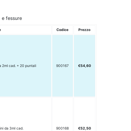
i e fessure
e
Codice
Prezzo
a 2ml cad. + 20 puntali
900167
€54,60
ini da 3ml cad.
900168
€52,50