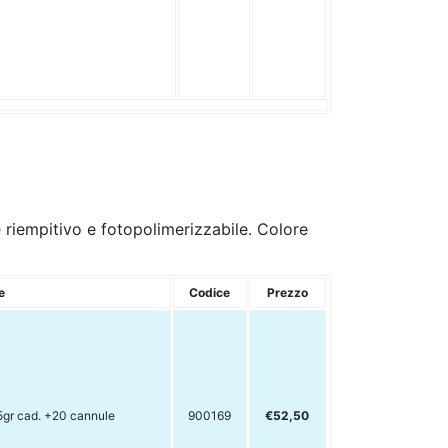
 riempitivo e fotopolimerizzabile. Colore
e
Codice
Prezzo
,5gr cad. +20 cannule
900169
€52,50