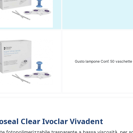
Gusto lampone Conf. 50 vaschette
oseal Clear Ivoclar Vivadent
nte fotopolimerizzabile trasparente a bassa viscosità, per s