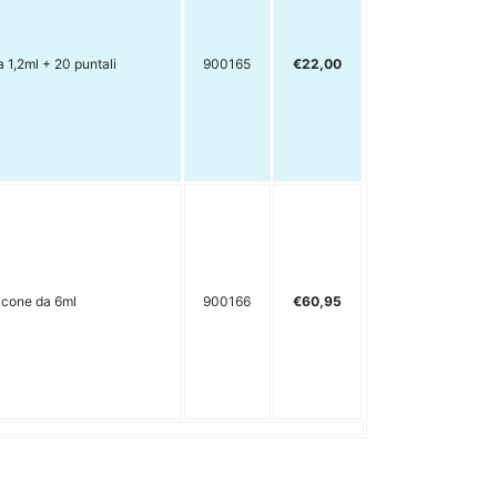
a 1,2ml + 20 puntali
900165
€22,00
lacone da 6ml
900166
€60,95