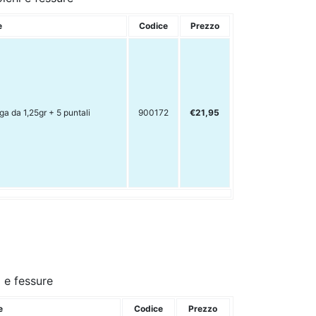
e
Codice
Prezzo
ga da 1,25gr + 5 puntali
900172
€21,95
i e fessure
e
Codice
Prezzo