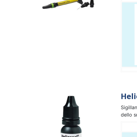
Heli
Sigilla
dello s