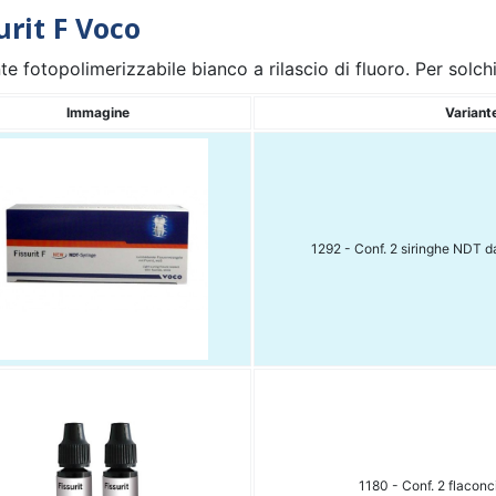
urit F Voco
nte fotopolimerizzabile bianco a rilascio di fluoro. Per solch
Immagine
Variant
1292 - Conf. 2 siringhe NDT d
1180 - Conf. 2 flaconc