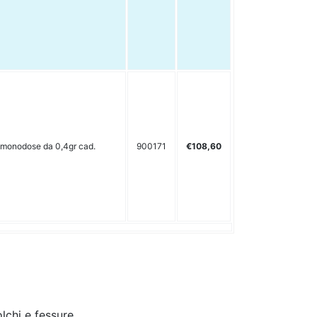
 monodose da 0,4gr cad.
900171
€108,60
olchi e fessure