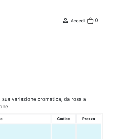

0
Accedi
La sua variazione cromatica, da rosa a
ione.
te
Codice
Prezzo