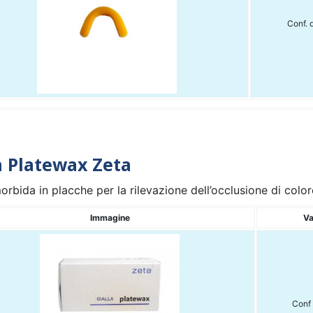
Conf. 
a Platewax Zeta
rbida in placche per la rilevazione dell’occlusione di color
Immagine
Va
Conf 