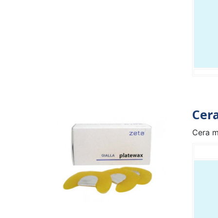
Cer
Cera mo