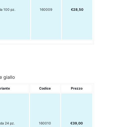
da 100 pz.
160009
€28,50
e giallo
riante
Codice
Prezzo
da 24 pz.
160010
€39,00