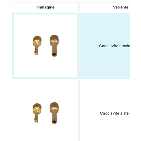
Immagine
Variante
Cacciavite tubolare 1 p
Cacciavite a stella 1 pz