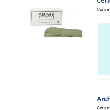
Cer
Cera i
Arch
Cera mo