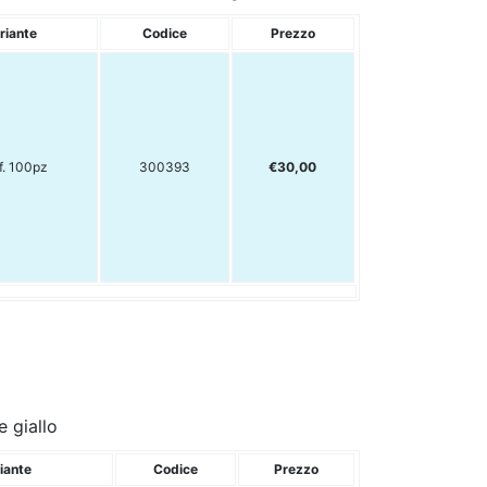
riante
Codice
Prezzo
f. 100pz
300393
€30,00
e giallo
iante
Codice
Prezzo