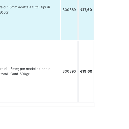
di 1,5mm adatta a tutti i tipi di
300389
€17,60
 500gr
re di 1,5mm; per modellazione e
300390
€19,60
 totali. Conf. 500gr