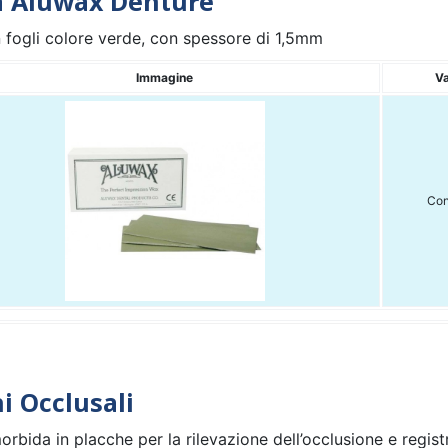
a Aluwax Denture
n fogli colore verde, con spessore di 1,5mm
Immagine
Va
Con
i Occlusali
rbida in placche per la rilevazione dell’occlusione e regist