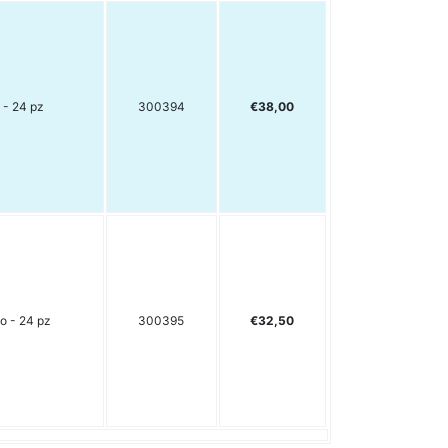
 - 24 pz
300394
€38,00
o - 24 pz
300395
€32,50