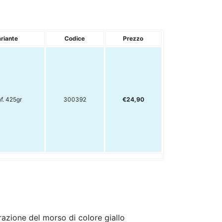
riante
Codice
Prezzo
f. 425gr
300392
€24,90
razione del morso di colore giallo