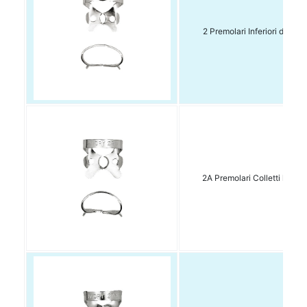
2 Premolari Inferiori dx e sx
2A Premolari Colletti lunghi