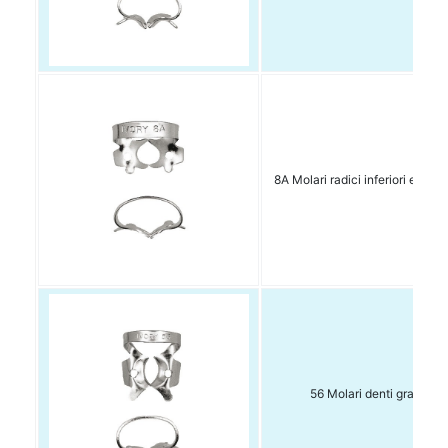
8A Molari radici inferiori e super
56 Molari denti grandi 1 