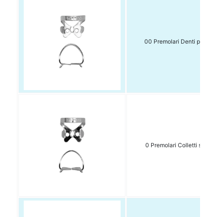
00 Premolari Denti piccoli 
0 Premolari Colletti stretti 