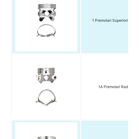
1 Premolari Superiori dx/sx
1A Premolari Radici 1 p