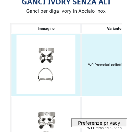
GANCI IVORY SENZA ALI
Ganci per diga Ivory in Acciaio Inox
Immagine
Variante
W0 Premolari colletti strett
W1 Premolari superiori dx/s