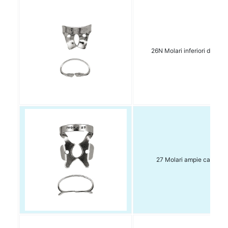
26N Molari inferiori dx e sx
27 Molari ampie cavità 1