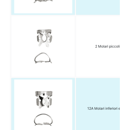
2 Molari piccoli 1 pz
12A Molari inferiori e rotti 