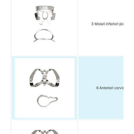
3 Molari inferiori piccoli 1
6 Anteriori cervic. 1 pz