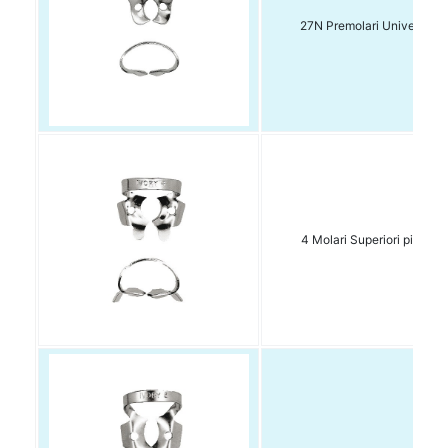
27N Premolari Universale 
4 Molari Superiori piccoli 