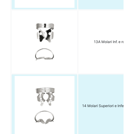
13A Molari Inf. e rotti 1 
14 Molari Superiori e Inferiori t