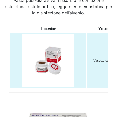
Pasta post-estrattiva riassorbibile con azione
antisettica, antidolorifica, leggermente emostatica per
la disinfezione dell’alveolo.
Immagine
Variante
Vasetto da 10gr