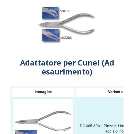
Adattatore per Cunei (Ad
esaurimento)
Immagine
Variante
DO.665.300 - Pinza di How punt
acciaio inox