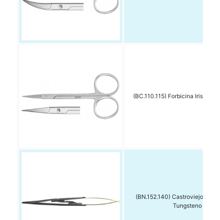
(BC.110.115) Forbicina Iris Dirit
(BN.152.140) Castroviejo Dirit
Tungsteno