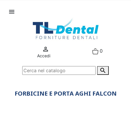


0
Accedi

FORBICINE E PORTA AGHI FALCON