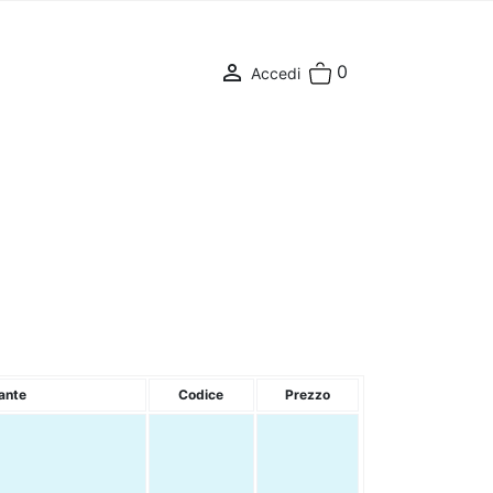

0
Accedi
ante
Codice
Prezzo