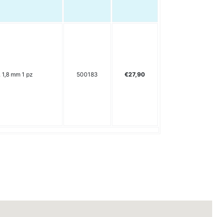
 1,8 mm 1 pz
500183
€27,90