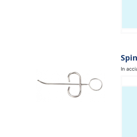
Spi
In acc