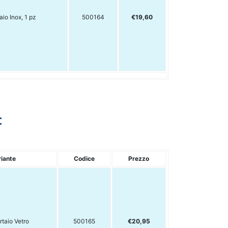
io Inox, 1 pz
500164
€19,60
t
riante
Codice
Prezzo
taio Vetro
500165
€20,95