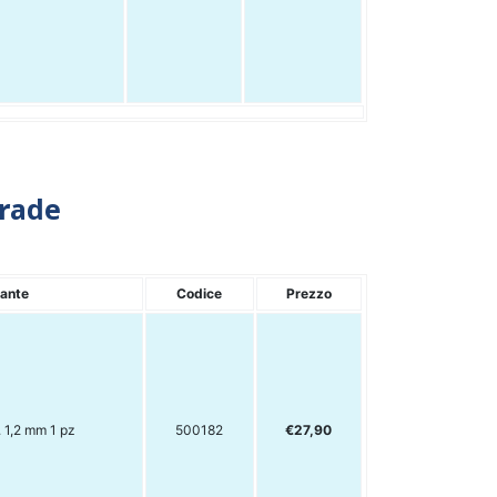
grade
iante
Codice
Prezzo
 1,2 mm 1 pz
500182
€27,90