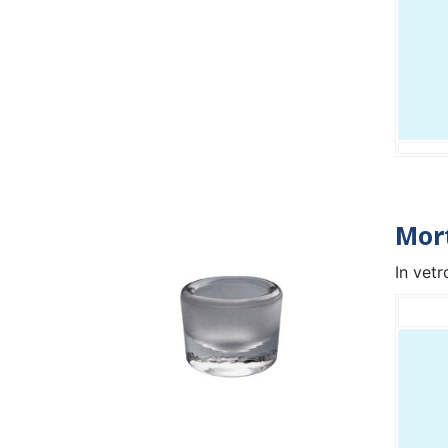
Mort
In vetr