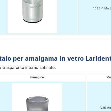
1030-1 Morta
aio per amalgama in vetro Lariden
o trasparente interno satinato.
Immagine
Va
V25 Mor