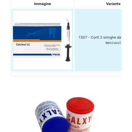
Immagine
Variante
1307 - Conf. 2 siringhe da 2,5 gr
beccucci