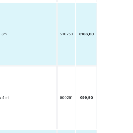
a 8ml
500250
€186,60
a 4 ml
500251
€99,50