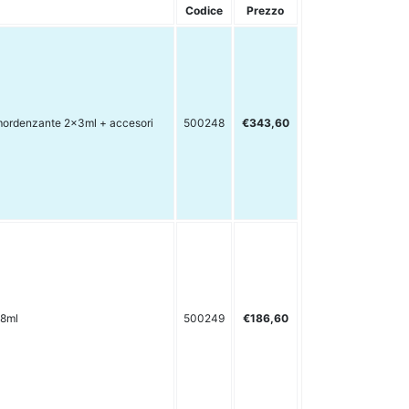
Codice
Prezzo
mordenzante 2x3ml + accesori
500248
€343,60
 8ml
500249
€186,60