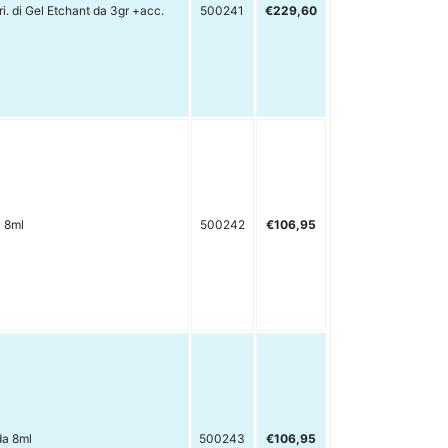
i. di Gel Etchant da 3gr +acc.
500241
€229,60
a 8ml
500242
€106,95
da 8ml
500243
€106,95