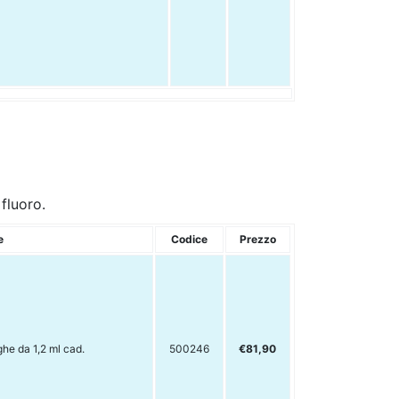
 fluoro.
e
Codice
Prezzo
ghe da 1,2 ml cad.
500246
€81,90