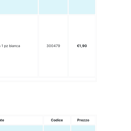
a 1 pz bianca
300479
€1,90
nte
Codice
Prezzo