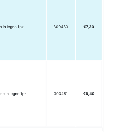
o in legno 1pz
300480
€7,30
ico in legno 1pz
300481
€6,40