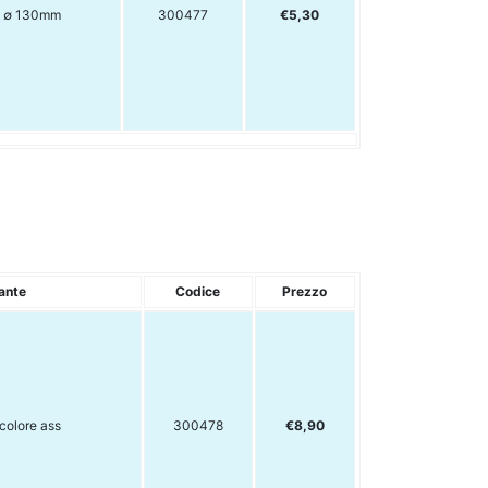
e ∅ 130mm
300477
€5,30
ante
Codice
Prezzo
colore ass
300478
€8,90