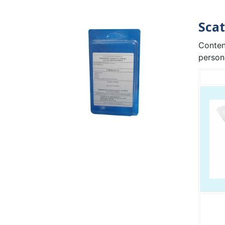
Scat
Conten
persona