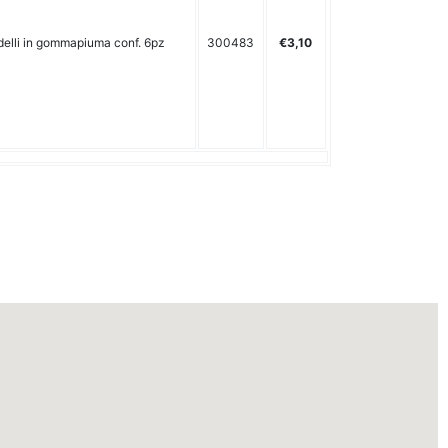
delli in gommapiuma conf. 6pz
300483
€3,10