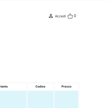

0
Accedi
riante
Codice
Prezzo