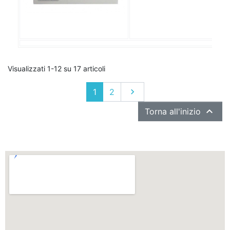
Visualizzati 1-12 su 17 articoli
Successivo
1
2


Torna all'inizio