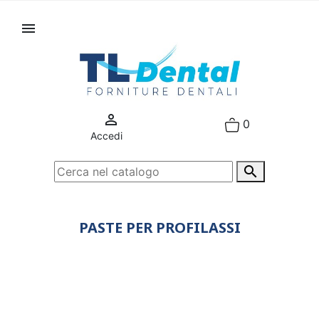


0
Accedi

PASTE PER PROFILASSI